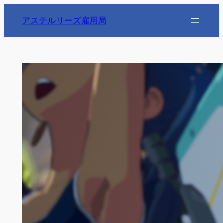
内
アステルリーズ雇用局
容
を
ス
キ
ッ
プ