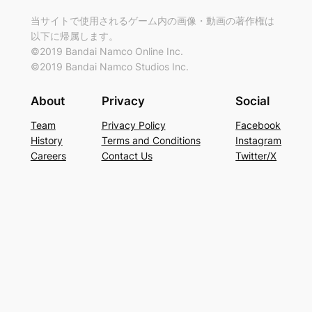
当サイトで使用されるゲーム内の画像・動画の著作権は
以下に帰属します。
©2019 Bandai Namco Online Inc.
©2019 Bandai Namco Studios Inc.
About
Privacy
Social
Team
Privacy Policy
Facebook
History
Terms and Conditions
Instagram
Careers
Contact Us
Twitter/X