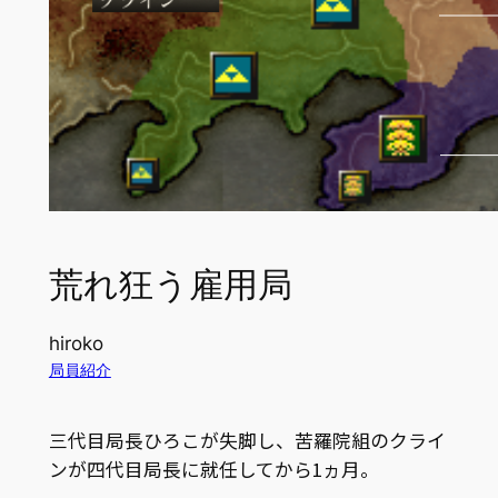
荒れ狂う雇用局
hiroko
局員紹介
三代目局長ひろこが失脚し、苦羅院組のクライ
ンが四代目局長に就任してから1ヵ月。