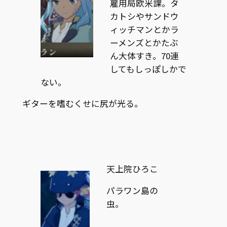
雇用局欧米課。タ
カトシやサンドウ
ィッチマンとかラ
ーメンズとかたぶ
ん大体すき。70連
してもしっぽしかで
ない。
ギターを嗜むくせに尻が光る。
天上院ひろこ
パラワン島の
虫。