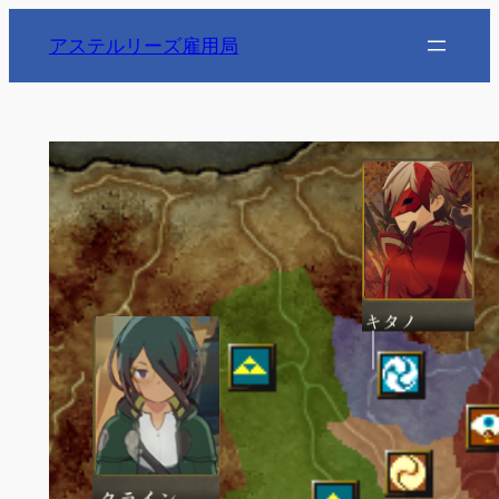
内
アステルリーズ雇用局
容
を
ス
キ
ッ
プ