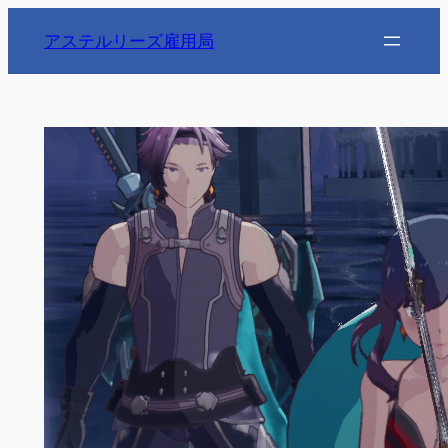
内
アステルリーズ雇用局
容
を
ス
キ
ッ
プ