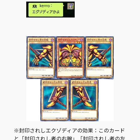
※封印されしエクゾディアの効果：このカード
と「封印されし者の右腕」「封印されし者の左