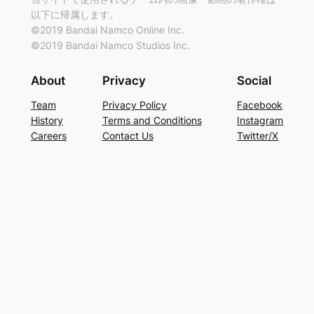
以下に帰属します。
©2019 Bandai Namco Online Inc.
©2019 Bandai Namco Studios Inc.
About
Privacy
Social
Team
Privacy Policy
Facebook
History
Terms and Conditions
Instagram
Careers
Contact Us
Twitter/X