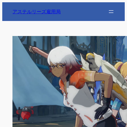
内
アステルリーズ雇用局
容
を
ス
キ
ッ
プ