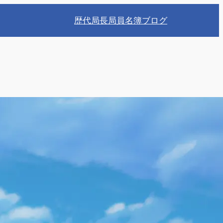
歴代局長
局員名簿
ブログ