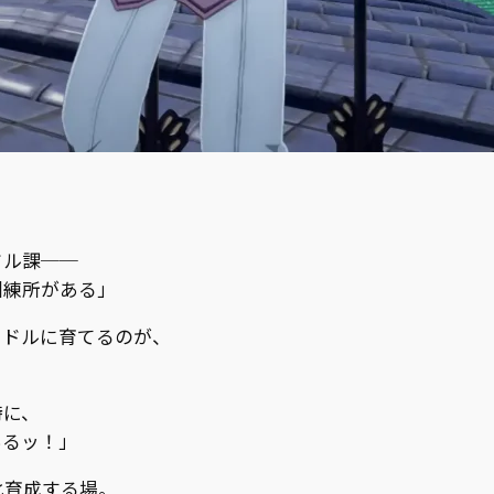
ドル課──
訓練所がある」
イドルに育てるのが、
時に、
あるッ！」
化育成する場。