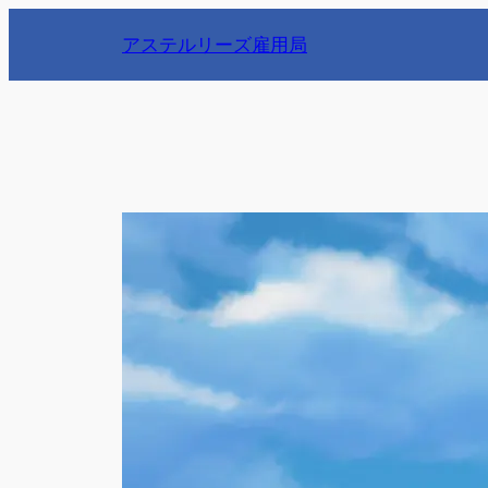
内
アステルリーズ雇用局
容
を
ス
キ
ッ
プ